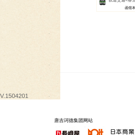
轨道交通
<各
函馆本
V.1504201
唐吉诃德集团网站