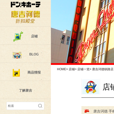
店铺
BLOG
HOME
>
店铺
>
店铺一览
>
唐吉诃德钏路店
商品情报
店
了解唐吉
唐吉诃德 手