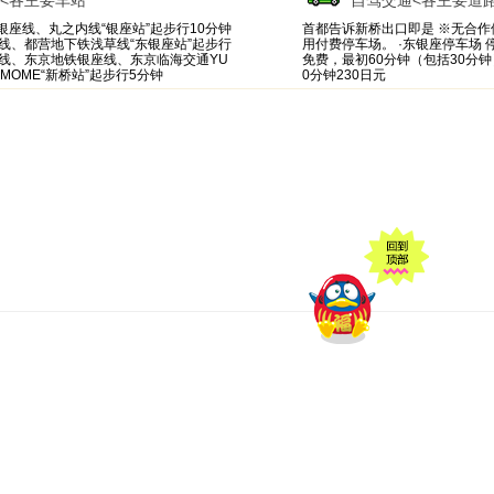
<各主要车站
自驾交通
<各主要道
银座线、丸之内线“银座站”起步行10分钟
首都告诉新桥出口即是 ※无合作
线、都营地下铁浅草线“东银座站”起步行
用付费停车场。 ·东银座停车场 
山手线、东京地铁银座线、东京临海交通YU
免费，最初60分钟（包括30分钟
AMOME“新桥站”起步行5分钟
0分钟230日元