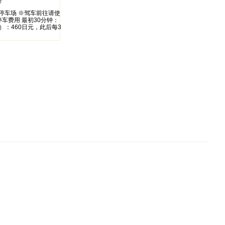
路
停车场 ※驾车前往请使
停车费用 最初30分钟：
）：460日元，此后每3