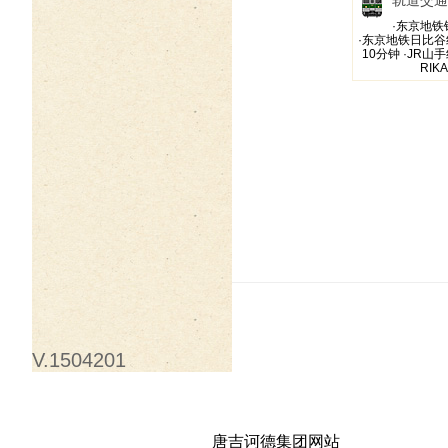
轨道交通
·东京地铁
·东京地铁日比谷
10分钟 ·JR
RIK
V.1504201
唐吉诃德集团网站