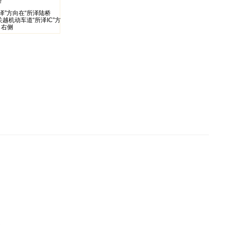
路
泽”方向在“所泽陆桥
越机动车道“所泽IC”方
，右侧