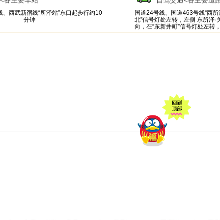
<各主要车站
自驾交通
<各主要道
线、西武新宿线“所泽站”东口起步行约10
国道24号线、国道463号线“西所
分钟
北”信号灯处左转，左侧 东所泽·关
向，在“东新井町”信号灯处左转