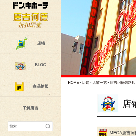
店铺
BLOG
HOME
>
店铺
>
店铺一览
>
唐吉诃德钏路店
商品情报
店
了解唐吉
MEGA唐吉诃