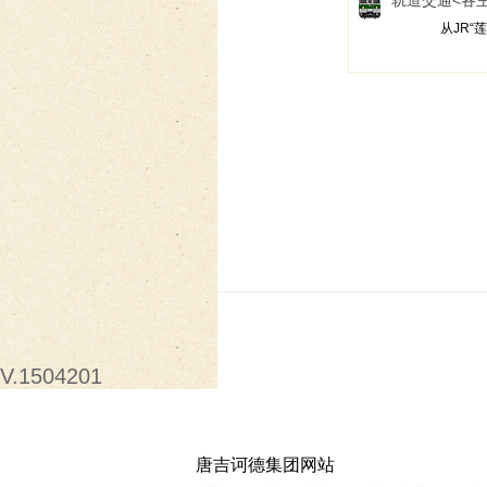
轨道交通
<各
从JR“
V.1504201
唐吉诃德集团网站