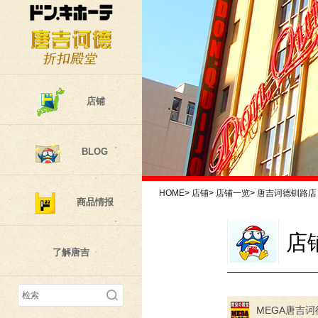
店铺
BLOG
HOME
>
店铺
>
店铺一览
>
唐吉诃德钏路店
商品情报
店
了解唐吉
MEGA唐吉诃