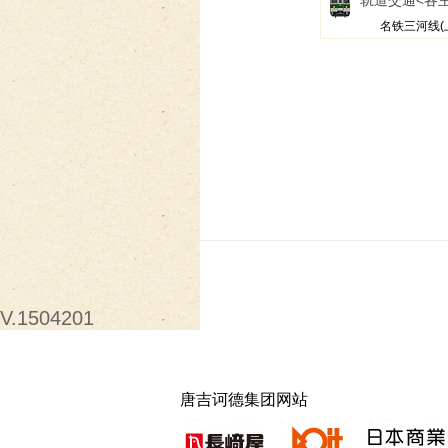
轨道交通
<各
名铁三河线(
V.1504201
唐吉诃德集团网站