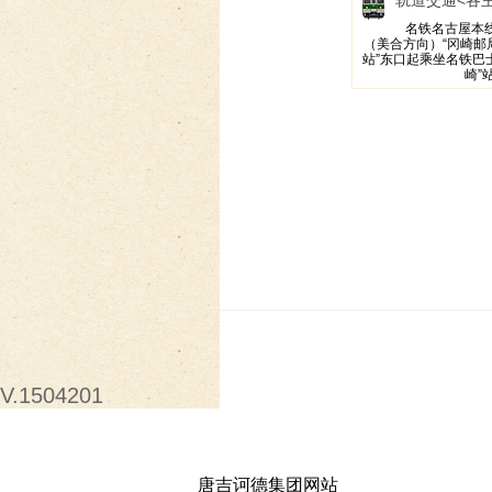
轨道交通
<各
名铁名古屋本线
（美合方向）“冈崎邮
站”东口起乘坐名铁巴士
崎”
V.1504201
唐吉诃德集团网站