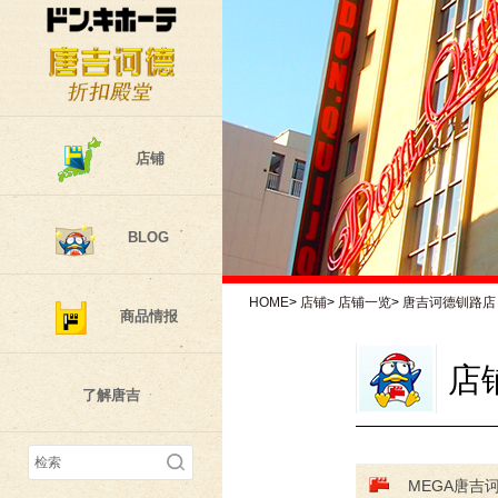
店铺
BLOG
HOME
>
店铺
>
店铺一览
>
唐吉诃德钏路店
商品情报
店
了解唐吉
MEGA唐吉