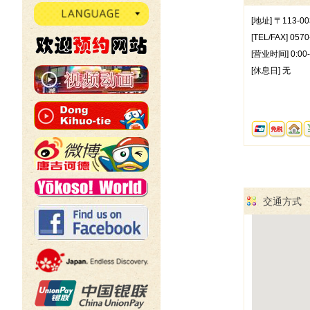
[地址] 〒113-
[TEL/FAX] 057
[营业时间] 0:00-
[休息日] 无
交通方式