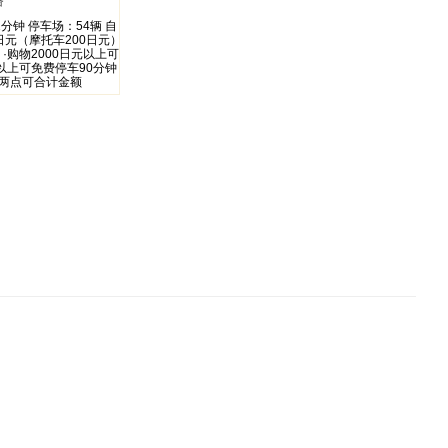
路
钟 停车场：54辆 自
0日元（摩托车200日元）
 ·购物2000日元以上可
元以上可免费停车90分钟
店两点可合计金额