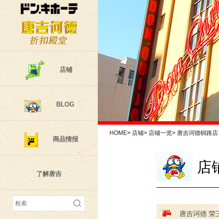
店铺
BLOG
HOME
>
店铺
>
店铺一览
>
唐吉诃德钏路店
商品情报
店
了解唐吉
唐吉诃德 荣